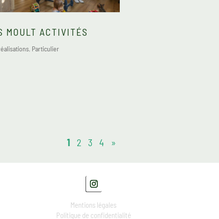
S MOULT ACTIVITÉS
éalisations
,
Particulier
1
2
3
4
»
Mentions légales
Politique de confidentialité