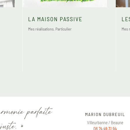
LA MAISON PASSIVE
LE
Mes réalisations
,
Particulier
Mes r
armonie parfaite
MARION DUBREUIL
juste. »
Villeurbanne / Beaune
06 74 49 31 94